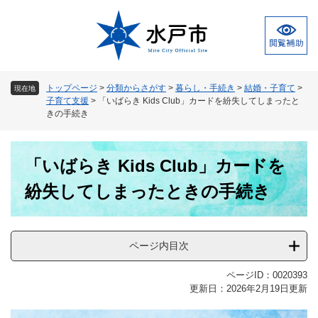
ペ
メ
ー
ニ
ジ
ュ
の
ー
先
を
頭
飛
トップページ
>
分類からさがす
>
暮らし・手続き
>
結婚・子育て
>
現在地
で
ば
子育て支援
>
「いばらき Kids Club」カードを紛失してしまったと
す
し
きの手続き
。
て
本
本
文
「いばらき Kids Club」カードを
文
へ
紛失してしまったときの手続き
ページ内目次
ページID：0020393
更新日：2026年2月19日更新