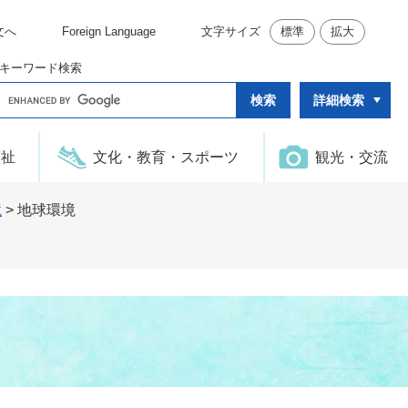
文へ
Foreign Language
文字サイズ
標準
拡大
キーワード検索
G
詳細検索
o
o
g
l
福祉
文化・教育・スポーツ
観光・交流
e
カ
ス
タ
境
>
地球環境
ム
検
索