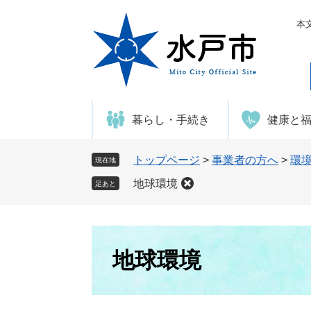
ペ
メ
ー
ニ
本
ジ
ュ
の
ー
先
を
頭
飛
で
ば
暮らし・手続き
健康と
す
し
。
て
本
トップページ
>
事業者の方へ
>
環
現在地
文
地球環境
足あと
へ
本
文
地球環境