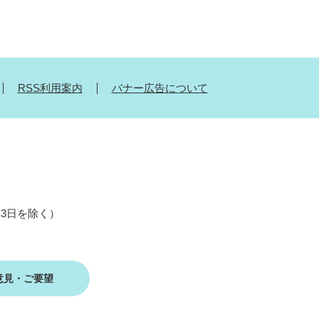
RSS利用案内
バナー広告について
月3日を除く）
意見・ご要望