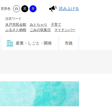
読み上げる
背景色
白
黒
青
注目ワード
水戸市民会館
みとちゃり
子育て
ふるさと納税
ごみの収集日
マイナンバー
産業・しごと・開発
市政