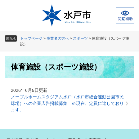
ペ
メ
ー
ニ
ジ
ュ
の
ー
先
を
頭
飛
トップページ
>
事業者の方へ
>
スポーツ
>
体育施設（スポーツ施
現在地
で
ば
設）
す
し
。
て
本
本
体育施設（スポーツ施設）
文
文
へ
2026年6月5日更新
ノーブルホームスタジアム水戸（水戸市総合運動公園市民
球場）への企業広告掲載募集 ※現在、定員に達しており
ます。