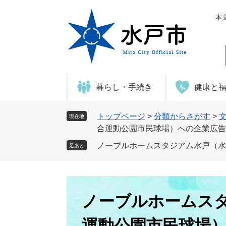
ペ
メ
ー
ニ
本
ジ
ュ
の
ー
先
を
頭
飛
で
ば
暮らし・手続き
健康と
す
し
。
て
本
トップページ
>
分類からさがす
>
現在地
文
合運動公園市民球場）への企業広告
へ
ノーブルホームスタジアム水戸（水
足あと
本
文
ノーブルホームス
運動公園市民球場