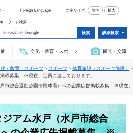
文へ
Foreign Language
文字サイズ
標準
拡大
キーワード検索
G
詳細検索
o
o
g
l
福祉
文化・教育・スポーツ
観光・交流
e
カ
ス
タ
文化・教育・スポーツ
>
スポーツ
>
体育施設（スポーツ施設）
ム
掲載募集 ※現在、定員に達しております。
検
索
戸市総合運動公園市民球場）への企業広告掲載募集 ※現在、
タジアム水戸（水戸市総合
）への企業広告掲載募集 ※