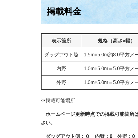
掲載料金
表示箇所
規格（高さ×幅）
ダッグアウト脇
1.5m×5.0m約8.0平方
内野
1.0m×5.0m＝5.0平方
外野
1.0m×5.0m＝5.0平方
※掲載可能場所​
ホームページ更新時点での掲載可能箇所は
さい。
ダッグアウト側：０ 内野：0 外野：0