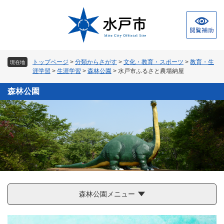
ペ
メ
ー
ニ
ジ
ュ
の
ー
先
を
頭
飛
トップページ
>
分類からさがす
>
文化・教育・スポーツ
>
教育・生
現在地
で
ば
涯学習
>
生涯学習
>
森林公園
>
水戸市ふるさと農場納屋
す
し
。
て
森林公園
本
文
へ
森林公園メニュー
本