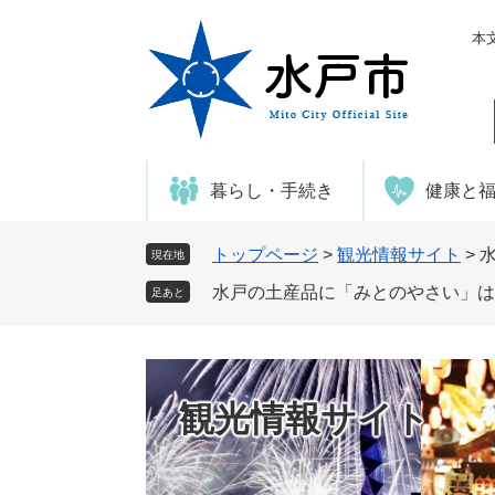
ペ
メ
ー
ニ
本
ジ
ュ
の
ー
先
を
頭
飛
で
ば
暮らし・手続き
健康と
す
し
。
て
本
トップページ
>
観光情報サイト
>
現在地
文
水戸の土産品に「みとのやさい」は
足あと
へ
観光情報サイト