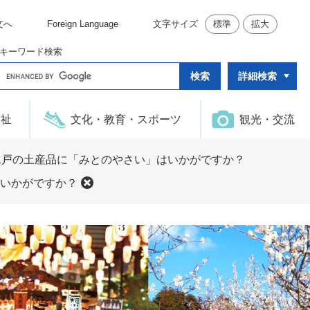
文へ
Foreign Language
文字サイズ
標準
拡大
キーワード検索
G
詳細検索
o
o
g
l
福祉
文化・教育・スポーツ
観光・交流
e
カ
ス
タ
水戸の土産品に「みとのやさい」はいかがですか？
ム
検
いかがですか？
索