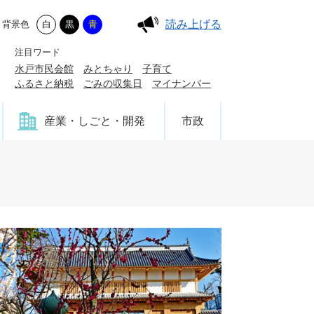
読み上げる
背景色
白
黒
青
注目ワード
水戸市民会館
みとちゃり
子育て
ふるさと納税
ごみの収集日
マイナンバー
産業・しごと・開発
市政