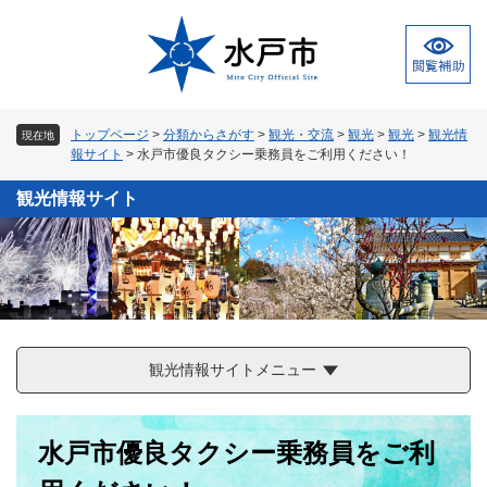
ペ
メ
ー
ニ
ジ
ュ
の
ー
先
を
頭
飛
トップページ
>
分類からさがす
>
観光・交流
>
観光
>
観光
>
観光情
現在地
で
ば
報サイト
>
水戸市優良タクシー乗務員をご利用ください！
す
し
。
て
観光情報サイト
本
文
へ
観光情報サイトメニュー
本
水戸市優良タクシー乗務員をご利
文