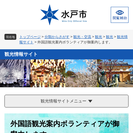
ペ
メ
ー
ニ
ジ
ュ
の
ー
先
を
頭
飛
トップページ
>
分類からさがす
>
観光・交流
>
観光
>
観光
>
観光情
現在地
で
ば
報サイト
>
外国語観光案内ボランティアが御案内します。
す
し
。
て
観光情報サイト
本
文
へ
観光情報サイトメニュー
本
外国語観光案内ボランティアが御
文