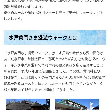
※夏場の気温の高い時期や冬場の気温の低い時期には水分補給や
防寒対策を行いましょう。
※交通ルールや施設の利用マナーを守って安全にウォーキングを
しましょう。
水戸黄門さま漫遊ウォークとは
「水戸黄門さま漫遊ウォーク」は、水戸藩の時代から深い関係が
あった水戸市、常陸太田市、那珂市の3市が友好と連携を深め、ウ
ォーキング事業を通じてそれぞれの観光資源を広く紹介すること
を目的に、平成17年度に初開催しました。その後、黄門神社や、
阿弥陀寺、西山御殿などの黄門さまゆかりの地を中心に3市の観光
資源を巡るコースを、回ごとにルートの見直しを行いながら、令
和元年度まで15年にわたり開催してきました。