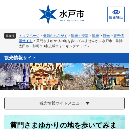
ペ
メ
ー
ニ
ジ
ュ
の
ー
先
を
頭
飛
トップページ
>
分類からさがす
>
観光・交流
>
観光
>
観光
>
観光情
現在地
で
ば
報サイト
>
黄門さまゆかりの地を歩いてみませんか～水戸市・常陸
す
し
太田市・那珂市3市広域ウォーキングマップ～
。
て
本
観光情報サイト
文
へ
観光情報サイトメニュー
本
黄門さまゆかりの地を歩いてみま
文