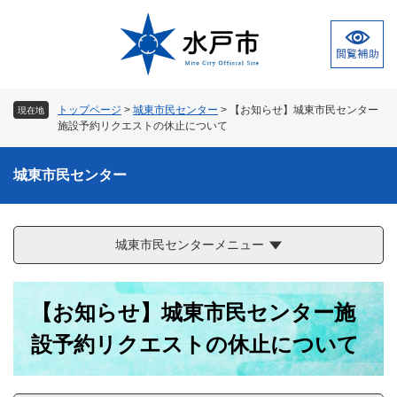
ペ
メ
ー
ニ
ジ
ュ
の
ー
先
を
頭
飛
トップページ
>
城東市民センター
>
【お知らせ】城東市民センター
現在地
で
ば
施設予約リクエストの休止について
す
し
。
て
城東市民センター
本
文
へ
城東市民センターメニュー
本
【お知らせ】城東市民センター施
文
設予約リクエストの休止について