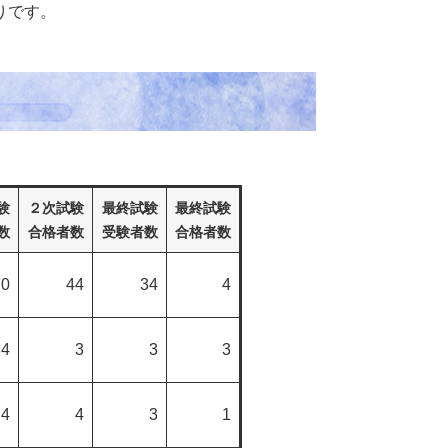
りです。
験
２次試験
最終試験
最終試験
数
合格者数
受験者数
合格者数
70
44
34
4
4
3
3
3
4
4
3
1