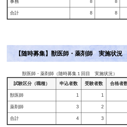
事務
8
8
合計
8
8
【随時募集】獣医師・薬剤師 実施状況
獣医師・薬剤師（随時募集１回目 実施状況）
試験区分（職種）
申込者数
受験者数
合格者
獣医師
1
1
薬剤師
3
2
合計
4
3