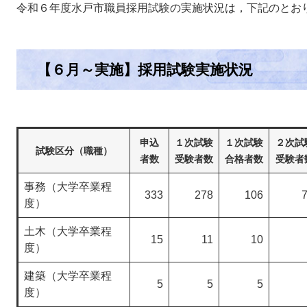
令和６年度水戸市職員採用試験の実施状況は，下記のとお
【６月～実施】採用試験実施状況
申込
１次試験
１次試験
２次試
試験区分（職種）
者数
受験者数
合格者数
受験者
事務（大学卒業程
333
278
106
度）
土木（大学卒業程
15
11
10
度）
建築（大学卒業程
5
5
5
度）