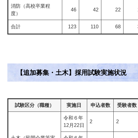
消防（高校卒業程
46
42
22
度）
合計
123
110
68
【追加募集・土木】採用試験実施状況
試験区分（職種）
実施日
申込者数
受験者数
令和６年
2
2
12月22日
土木（民間企業等実
令和６年