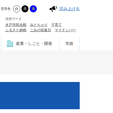
読み上げる
背景色
白
黒
青
注目ワード
水戸市民会館
みとちゃり
子育て
ふるさと納税
ごみの収集日
マイナンバー
産業・しごと・開発
市政