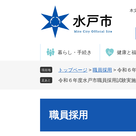
ペ
メ
ー
ニ
本
ジ
ュ
の
ー
先
を
頭
飛
で
ば
暮らし・手続き
健康と
す
し
。
て
本
トップページ
>
職員採用
>
令和６
現在地
文
令和６年度水戸市職員採用試験実施
足あと
へ
職員採用