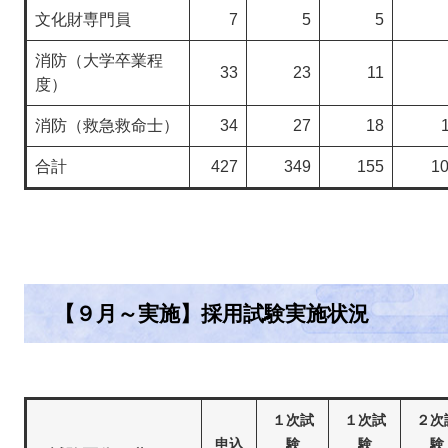
文化財専門員
7
5
5
消防（大学卒業程
33
23
11
度）
消防（救急救命士）
34
27
18
合計
427
349
155
1
【９月～実施】採用試験実施状況
１次試
１次試
２次
申込
験
験
験