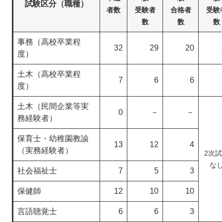
試験区分（職種）
者数
受験者
合格者
受験
数
数
数
事務（高校卒業程
32
29
20
度）
土木（高校卒業程
7
6
6
度）
土木（民間企業等実
0
－
－
務経験者）
保育士・幼稚園教諭
13
12
4
（実務経験者）
2次
な
社会福祉士
7
5
3
保健師
12
10
10
言語聴覚士
6
6
3