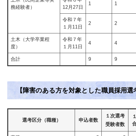
1
1
務経験者）
12月27日
令和７年
2
2
１月11日
土木（大学卒業程
令和７年
4
4
度）
１月11日
合計
9
9
【障害のある方を対象とした職員採用選
１次選考
選考区分（職種）
申込者数
受験者数