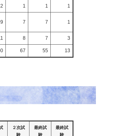
2
1
1
1
9
7
7
1
11
8
7
3
00
67
55
13
試
２次試
最終試
最終試
験
験
験