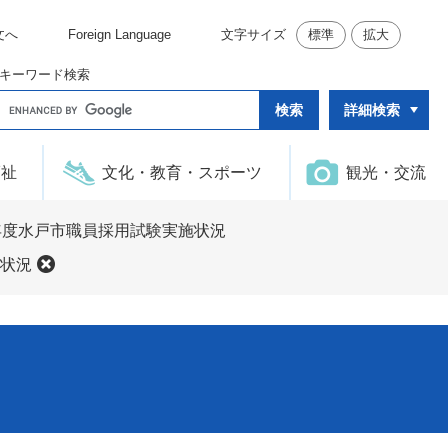
文へ
Foreign Language
文字サイズ
標準
拡大
キーワード検索
G
詳細検索
o
o
g
l
福祉
文化・教育・スポーツ
観光・交流
e
カ
ス
タ
年度水戸市職員採用試験実施状況
ム
検
状況
索