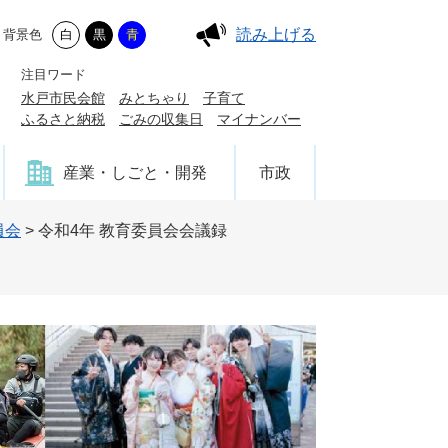
読み上げる
背景色
白
黒
青
注目ワード
水戸市民会館
みとちゃり
子育て
ふるさと納税
ごみの収集日
マイナンバー
産業・しごと・開発
市政
員会
>
令和4年 教育委員会会議録