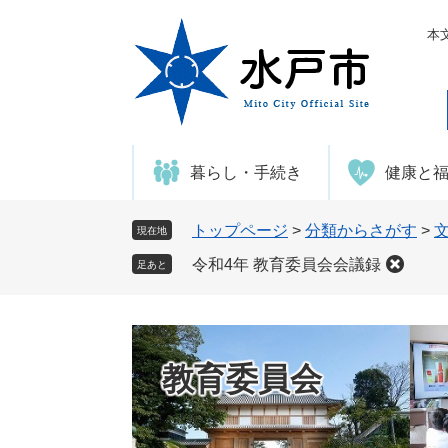
ペ
メ
ー
ニ
本
ジ
ュ
の
ー
先
を
頭
飛
で
ば
暮らし・手続き
健康と
す
し
。
て
本
トップページ
>
分類からさがす
>
現在地
文
令和4年 教育委員会会議録
足あと
へ
教育委員会