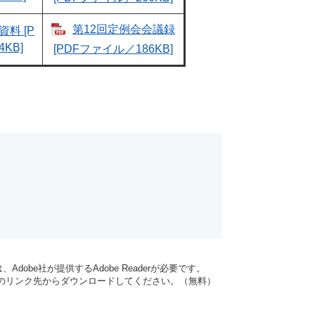
第12回定例会会議録
料 [P
KB]
[PDFファイル／186KB]
dobe社が提供するAdobe Readerが必要です。
バナーのリンク先からダウンロードしてください。（無料）