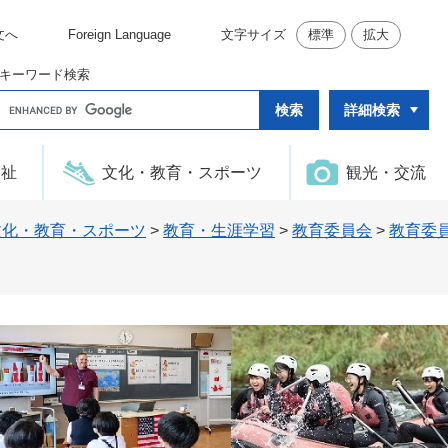
文へ
Foreign Language
文字サイズ
標準
拡大
キーワード検索
G
詳細検索
o
o
g
l
福祉
文化・教育・スポーツ
観光・交流
e
カ
ス
タ
文化・教育・スポーツ
>
教育・生涯学習
>
教育委員会
>
教育委
ム
検
索