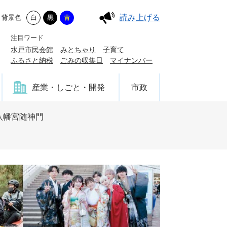
読み上げる
背景色
白
黒
青
注目ワード
水戸市民会館
みとちゃり
子育て
ふるさと納税
ごみの収集日
マイナンバー
産業・しごと・開発
市政
八幡宮随神門