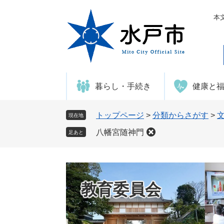
ペ
メ
ー
ニ
本
ジ
ュ
の
ー
先
を
頭
飛
で
ば
暮らし・手続き
健康と
す
し
。
て
本
トップページ
>
分類からさがす
>
現在地
文
八幡宮随神門
足あと
へ
教育委員会