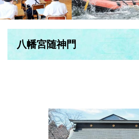
本
文
八幡宮随神門