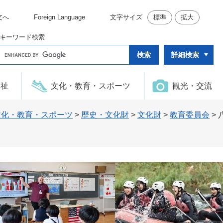
文へ
Foreign Language
文字サイズ
標準
拡大
キーワード検索
G
詳細検索
o
o
g
l
福祉
文化・教育・スポーツ
観光・交流
e
カ
ス
タ
文化・教育・スポーツ
>
歴史・文化財
>
文化財
>
教育委員会
>
ム
検
索