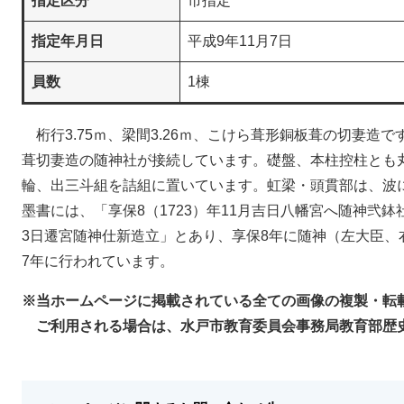
指定区分
市指定
指定年月日
平成9年11月7日
員数
1棟
桁行3.75ｍ、梁間3.26ｍ、こけら葺形銅板葺の切妻造
葺切妻造の随神社が接続しています。礎盤、本柱控柱とも
輪、出三斗組を詰組に置いています。虹梁・頭貫部は、波
墨書には、「享保8（1723）年11月吉日八幡宮へ随神弐鉢社
3日遷宮随神仕新造立」とあり、享保8年に随神（左大臣、
7年に行われています。
※当ホームページに掲載されている全ての画像の複製・転
ご利用される場合は、水戸市教育委員会事務局教育部歴