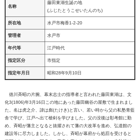
藤田東湖生誕の地
名称
(ふじたとうこせいたんのち)
所在地
水戸市梅香1-2-20
管理者
水戸市
年代等
江戸時代
指定区分
市指定
指定年月日
昭和28年9月10日
徳川斉昭の片腕、幕末志士の指導者と言われた藤田東湖は、文
化3(1806)年3月16日この地にあった藤田幽谷の屋敷で生まれまし
た。名は虎之介、諱は彪(たけき)と言い、若い時から父の私塾青藍
舎で学び、江戸へ出て槍剣を学びました。父の没後は彰考館に勤
め、斉昭が藩主となると抜擢されて藩の大改革を進め、弘道館の
建設等に尽力しました。しかし、斉昭が幕府から処罰を受けると