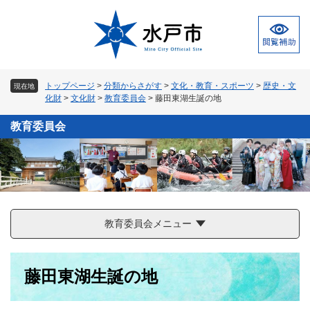
ペ
メ
ー
ニ
ジ
ュ
の
ー
先
を
頭
飛
トップページ
>
分類からさがす
>
文化・教育・スポーツ
>
歴史・文
現在地
で
ば
化財
>
文化財
>
教育委員会
>
藤田東湖生誕の地
す
し
。
て
教育委員会
本
文
へ
教育委員会メニュー
本
藤田東湖生誕の地
文