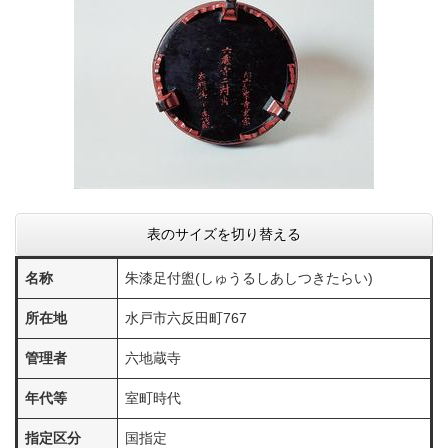
表のサイズを切り替える
名称
朱漆足付盥(しゅうるしあしつきたらい)
所在地
水戸市六反田町767
管理者
六地蔵寺
年代等
室町時代
指定区分
国指定