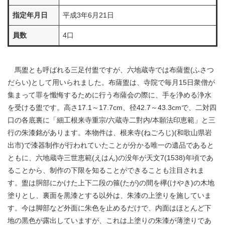
指定年月日
平成3年6月21日
員数
4口
馬盥とも呼ばれる三足付盥ですが、六地蔵寺では布薩盥(ふさつ
だらい)として用いられました。布薩盥は、寺院で毎月15日衆僧が
集まって罪を懺悔するために行う布薩会の際に、手を浄める浄水
を受ける盥です。高さ17.1～17.7cm、径42.7～43.3cmで、二対四
口の各底裏に「細工根来寺重宗/六蔵寺二對内/本願法印恵範」と三
行の朱漆銘があります。本物件は、根来寺(ねごろじ)(和歌山県岩
出市)で漆器制作が行われていたことが分かる唯一の遺品であると
ともに、六地蔵寺三世恵範(えはん)の没年が天文7(1538)年頃であ
ることから、制作の下限を知ることができることも注目されま
す。盥は胴部にかけた上下二段の箍(たが)の間を欅(けやき)の木地
塗りとし、裏面を黒漆とする以外は、朱漆の上塗りを施していま
す。今は脚部など外面に朱色を止めるだけで、内面はほとんど下
地の黒色が露出していますが、これは上塗りの朱漆が薄塗りであ