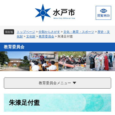
ペ
メ
ー
ニ
ジ
ュ
の
ー
先
を
頭
飛
トップページ
>
分類からさがす
>
文化・教育・スポーツ
>
歴史・文
現在地
で
ば
化財
>
文化財
>
教育委員会
>
朱漆足付盥
す
し
。
て
教育委員会
本
文
へ
教育委員会メニュー
本
朱漆足付盥
文