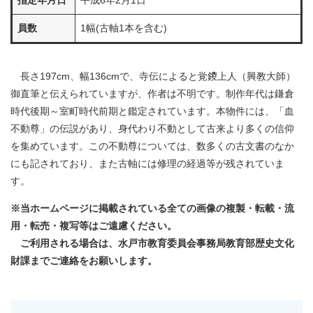
指定年月日
平成6年2月1日
員数
1幅(古軸1本を含む)
長さ197cm、幅136cmで、寺伝によると覚鑁上人（興教大師）
御直筆と伝えられていますが、作者は不明です。制作年代は鎌倉
時代後期～室町時代前期と鑑定されています。本物件には、「血
不動尊」の伝説があり、身代わり不動として古来より多くの信仰
を集めています。この不動尊については、数多くの古文書のなか
にも記されており、また古軸には修理の経過等が残されていま
す。
※当ホームページに掲載されている全ての画像の複製・転載・流
用・転売・複写等はご遠慮ください。
ご利用される場合は、水戸市教育委員会事務局教育部歴史文化
財課までご連絡をお願いします。