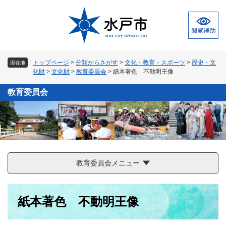
ペ
メ
ー
ニ
ジ
ュ
の
ー
先
を
頭
飛
トップページ
>
分類からさがす
>
文化・教育・スポーツ
>
歴史・文
現在地
で
ば
化財
>
文化財
>
教育委員会
>
紙本著色 不動明王像
す
し
。
て
教育委員会
本
文
へ
教育委員会メニュー
本
紙本著色 不動明王像
文