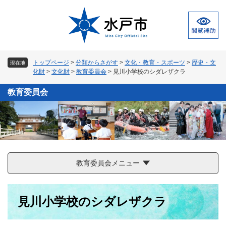
ペ
メ
ー
ニ
ジ
ュ
の
ー
先
を
頭
飛
トップページ
>
分類からさがす
>
文化・教育・スポーツ
>
歴史・文
現在地
で
ば
化財
>
文化財
>
教育委員会
>
見川小学校のシダレザクラ
す
し
。
て
教育委員会
本
文
へ
教育委員会メニュー
本
見川小学校のシダレザクラ
文