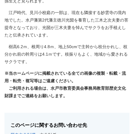
孫生えと見られます。
江戸時代、見川小校庭の一部は、現在も隣接する妙雲寺の境内
地でした。水戸藩第2代藩主徳川光圀を養育した三木之次夫妻の菩
提寺となっており、光圀が三木夫妻を悼んでサクラをお手植えし
たと伝承されています。
樹高6.2ｍ、根周り4.8ｍ、地上50cmで主幹から枝分かれし、枝
分かれ前の幹周りは4.1ｍです。枝振りもよく、地域から愛される
サクラです。
※当ホームページに掲載されている全ての画像の複製・転載・流
用・転売・複写等はご遠慮ください。
ご利用される場合は、水戸市教育委員会事務局教育部歴史文化
財課までご連絡をお願いします。
このページに関するお問い合わせ先