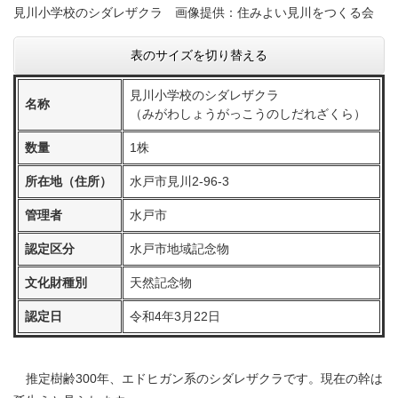
見川小学校のシダレザクラ 画像提供：住みよい見川をつくる会
表のサイズを切り替える
見川小学校のシダレザクラ
名称
（みがわしょうがっこうのしだれざくら）
数量
1株
所在地（住所）
水戸市見川2-96-3
管理者
水戸市
認定区分
水戸市地域記念物
文化財種別
天然記念物
認定日
令和4年3月22日
推定樹齢300年、エドヒガン系のシダレザクラです。現在の幹は