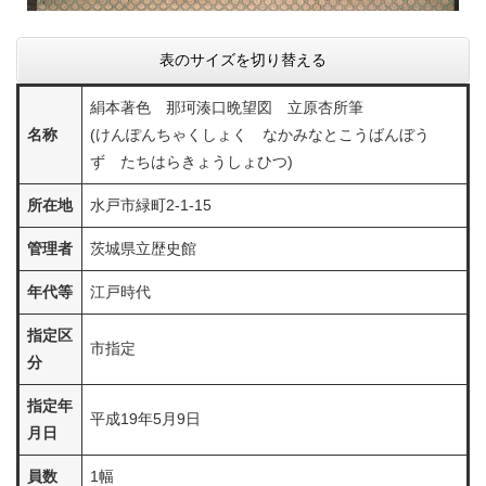
表のサイズを切り替える
絹本著色 那珂湊口晩望図 立原杏所筆
名称
(けんぽんちゃくしょく なかみなとこうばんぼう
ず たちはらきょうしょひつ)
所在地
水戸市緑町2-1-15
管理者
茨城県立歴史館
年代等
江戸時代
指定区
市指定
分
指定年
平成19年5月9日
月日
員数
1幅