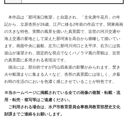
本作品は「那珂湊口晩望」と自題され、「文化庚午花月」の年
記から、立原杏所が26歳、江戸に移る2年前の作品です。関東南画
の大きな特色、実際の風景を描いた真景図で、近世の河川交通や
海上交通の要地として栄えた那珂湊を高台から俯瞰して描いてい
ます。画面中央に巌船、左方に那珂川河口と太平洋、右方には筑
波山が遠望され、固定的な視点でなくパノラマ風の景観は、近世
の真景図に多用される表現法です。
描法には、部分的ですが円山四条派の影響がみられます。焚き
火や船溜まりに集まる人々など、杏所の真景図には珍しく、夕暮
れ時の生活のにおいを色濃く感じさせていることが特色です。
※当ホームページに掲載されている全ての画像の複製・転載・流
用・転売・複写等はご遠慮ください。
ご利用される場合は、水戸市教育委員会事務局教育部歴史文化
財課までご連絡をお願いします。