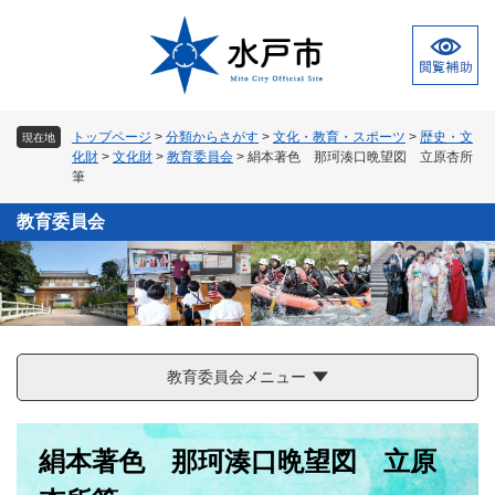
ペ
メ
ー
ニ
ジ
ュ
の
ー
先
を
頭
飛
トップページ
>
分類からさがす
>
文化・教育・スポーツ
>
歴史・文
現在地
で
ば
化財
>
文化財
>
教育委員会
>
絹本著色 那珂湊口晩望図 立原杏所
す
し
筆
。
て
本
教育委員会
文
へ
教育委員会メニュー
本
絹本著色 那珂湊口晩望図 立原
文