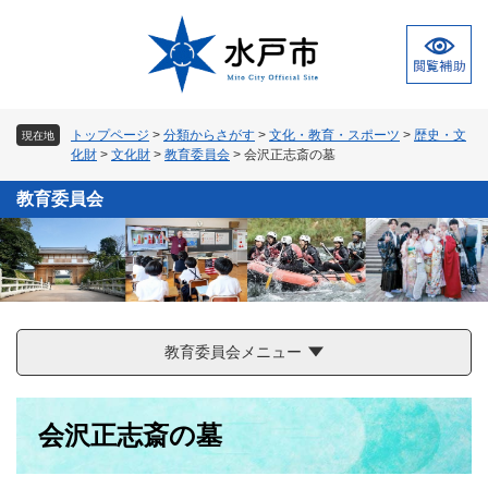
ペ
メ
ー
ニ
ジ
ュ
の
ー
先
を
頭
飛
トップページ
>
分類からさがす
>
文化・教育・スポーツ
>
歴史・文
現在地
で
ば
化財
>
文化財
>
教育委員会
>
会沢正志斎の墓
す
し
。
て
教育委員会
本
文
へ
教育委員会メニュー
本
会沢正志斎の墓
文