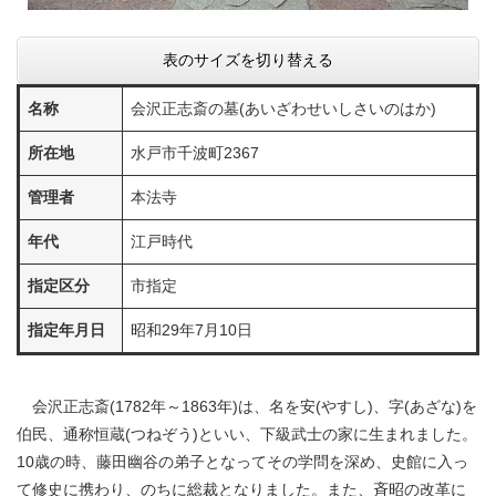
表のサイズを切り替える
名称
会沢正志斎の墓(あいざわせいしさいのはか)
所在地
水戸市千波町2367
管理者
本法寺
年代
江戸時代
指定区分
市指定
指定年月日
昭和29年7月10日
会沢正志斎(1782年～1863年)は、名を安(やすし)、字(あざな)を
伯民、通称恒蔵(つねぞう)といい、下級武士の家に生まれました。
10歳の時、藤田幽谷の弟子となってその学問を深め、史館に入っ
て修史に携わり、のちに総裁となりました。また、斉昭の改革に