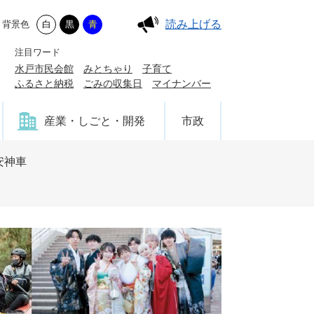
読み上げる
背景色
白
黒
青
注目ワード
水戸市民会館
みとちゃり
子育て
ふるさと納税
ごみの収集日
マイナンバー
産業・しごと・開発
市政
安神車