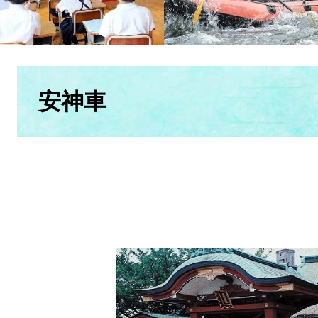
本
文
安神車