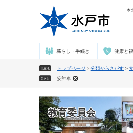
ペ
メ
ー
ニ
本
ジ
ュ
の
ー
先
を
頭
飛
で
ば
暮らし・手続き
健康と
す
し
。
て
本
トップページ
>
分類からさがす
>
現在地
文
安神車
足あと
へ
教育委員会