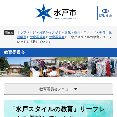
ペ
メ
ー
ニ
ジ
ュ
の
ー
先
を
頭
飛
トップページ
>
分類からさがす
>
文化・教育・スポーツ
>
教育・生
現在地
で
ば
涯学習
>
教育委員会
>
教育委員会
>
「水戸スタイルの教育」リーフ
す
し
レットを掲載しています
。
て
本
教育委員会
文
へ
教育委員会メニュー
本
「水戸スタイルの教育」リーフレ
文