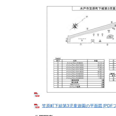
笠原町下組第3児童遊園の平面図 [PDFフ