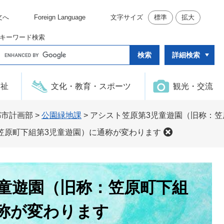
文へ
Foreign Language
文字サイズ
標準
拡大
キーワード検索
G
詳細検索
o
o
g
l
福祉
文化・教育・スポーツ
観光・交流
e
カ
ス
タ
都市計画部
>
公園緑地課
>
アシスト笠原第3児童遊園（旧称：笠
ム
検
笠原町下組第3児童遊園）に通称が変わります
索
童遊園（旧称：笠原町下組
称が変わります