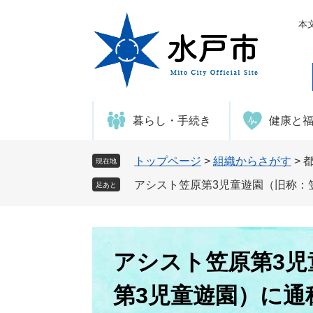
ペ
メ
ー
ニ
本
ジ
ュ
の
ー
先
を
頭
飛
で
ば
暮らし・手続き
健康と
す
し
。
て
本
トップページ
>
組織からさがす
>
現在地
文
アシスト笠原第3児童遊園（旧称：
足あと
へ
本
文
アシスト笠原第3児
第3児童遊園）に通