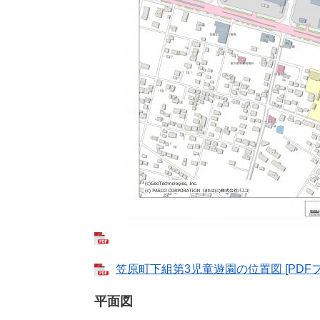
笠原町下組第3児童遊園の位置図 [PDFファ
平面図