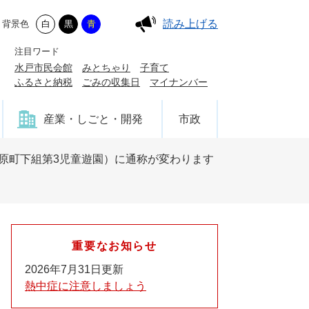
読み上げる
背景色
白
黒
青
注目ワード
水戸市民会館
みとちゃり
子育て
ふるさと納税
ごみの収集日
マイナンバー
産業・しごと・開発
市政
原町下組第3児童遊園）に通称が変わります
重要なお知らせ
2026年7月31日更新
熱中症に注意しましょう