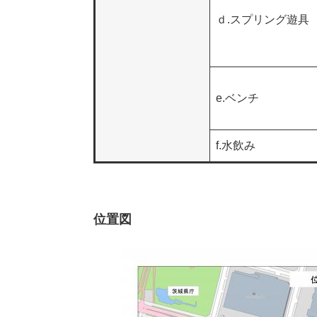
ｄ.スプリング遊具
e.ベンチ
f.水飲み
位置図