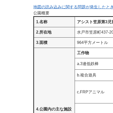
地図の読み込みに関する問題が発生したと
公園概要
1.名称
アシスト笠原第3児
2.所在地
水戸市笠原町437-2
3.面積
964平方メートル
工作物
a.3連低鉄棒
b.複合遊具
c.FRPアニマル
4.公園内の主な施設