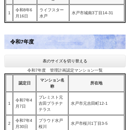
令和8年6
ライフスター
1
水戸市城南3丁目14-31
月16日
水戸
令和7年度
表のサイズを切り替える
令和7年度 管理計画認定マンション一覧
マンション名
認定日
所在地
称
プレミスト元
令和7年4
1
吉田プラチナ
水戸市元吉田町12-1
月7日
テラス
令和7年4
プラウド水戸
2
水戸市桜川1丁目3-5
月30日
桜川