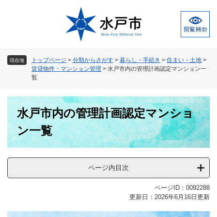
ペ
メ
ー
ニ
ジ
ュ
の
ー
先
を
頭
飛
トップページ
>
分類からさがす
>
暮らし・手続き
>
住まい・土地
>
現在地
で
ば
賃貸物件・マンション管理
>
水戸市内の管理計画認定マンション一
す
し
覧
。
て
本
本
文
水戸市内の管理計画認定マンショ
文
へ
ン一覧
ページ内目次
ページID：0092288
更新日：2026年6月16日更新