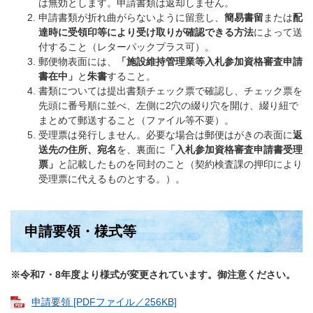
は無効とします。申請書類は返却しません。
申請書類が折れ曲がらないように留意し、
簡易書留
または
配
達時に受領印等により受け取りが確認できる方法
によって送
付すること（レターパックプラス可）。
郵便物表面には、
「施設維持管理業等入札参加資格審査申請
書在中」
と
朱書
すること。
書類については提出書類チェック票で確認し、チェック票を
先頭に番号順に並べ、左側に2穴の綴り穴を開け、綴り紐で
まとめて郵送すること（ファイル等不要）。
受理票は発行しません。必要な場合は郵便はがきの表面に
返
送先の住所、宛名
を、裏面に
「入札参加資格審査申請書受理
票」
と記載したものを同封のこと（契約検査課の押印により
受理票に代えるものとする。）。
申請要領・様式等
※令和7・8年度より様式が変更されています。御注意ください。
申請要領 [PDFファイル／256KB]