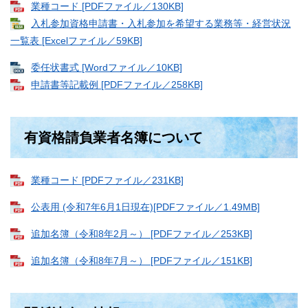
業種コード [PDFファイル／130KB]
入札参加資格申請書・入札参加を希望する業務等・経営状況
一覧表 [Excelファイル／59KB]
委任状書式 [Wordファイル／10KB]
申請書等記載例 [PDFファイル／258KB]
有資格請負業者名簿について
業種コード [PDFファイル／231KB]
公表用 (令和7年6月1日現在)[PDFファイル／1.49MB]
追加名簿（令和8年2月～） [PDFファイル／253KB]
追加名簿（令和8年7月～） [PDFファイル／151KB]