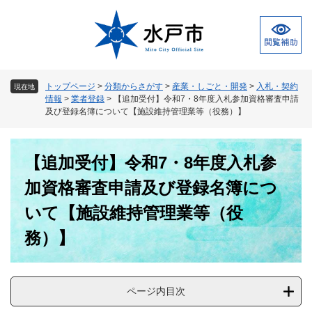
ペ
メ
ー
ニ
ジ
ュ
の
ー
先
を
頭
飛
トップページ
>
分類からさがす
>
産業・しごと・開発
>
入札・契約
現在地
で
ば
情報
>
業者登録
>
【追加受付】令和7・8年度入札参加資格審査申請
す
し
及び登録名簿について【施設維持管理業等（役務）】
。
て
本
本
文
【追加受付】令和7・8年度入札参
文
へ
加資格審査申請及び登録名簿につ
いて【施設維持管理業等（役
務）】
ページ内目次