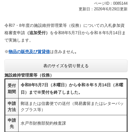
ページID：0085144
更新日：2026年6月29日更新
令和7・8年度の施設維持管理業等（役務）についての入札参加資
格審査申請
（追加受付）
を令和8年5月7日から令和８年5月14日ま
で実施します。
​※
物品の販売及び賃貸借
は含みません
。
表のサイズを切り替える
施設維持管理業等（役務）
令和8年5月7日（木曜日）から令和８年５月14日（木曜
受付
期間
日）まで※受付を終了しました。
申請
郵送または信書便での送付（簡易書留またはレターパッ
方法
クプラス等）
申請
水戸市財務部契約検査課
先