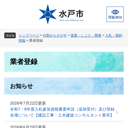
ペ
メ
ー
ニ
ジ
ュ
の
ー
先
を
頭
飛
トップページ
>
分類からさがす
>
産業・しごと・開発
>
入札・契約
現在地
で
ば
情報
>
業者登録
す
し
。
て
本
本
業者登録
文
文
へ
お知らせ
2026年7月22日更新
令和7・8年度入札参加資格審査申請（追加受付）及び登録
名簿について【建設工事・土木建築コンサルタント業等】
2026年6月29日更新