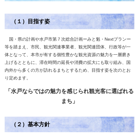
（１）目指す姿
国・県の計画や水戸市第７次総合計画ーみと魁・Nextプランー
等を踏まえ、市民、観光関連事業者、観光関連団体、行政等が一
体となって、本市が有する個性豊かな観光資源の魅力を一層磨き
上げるとともに、滞在時間の延長や消費の拡大にも取り組み、国
内外から多くの方が訪れるまちとするため、目指す姿を次のとお
り定めます。
「水戸ならではの魅力を感じられ観光客に選ばれる
まち」
（２）基本方針