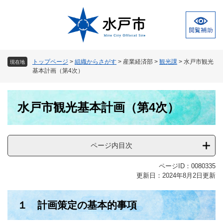
ペ
メ
ー
ニ
ジ
ュ
の
ー
先
を
頭
飛
トップページ
>
組織からさがす
>
産業経済部
>
観光課
>
水戸市観光
現在地
で
ば
基本計画（第4次）
す
し
。
て
本
本
水戸市観光基本計画（第4次）
文
文
へ
ページ内目次
ページID：0080335
更新日：2024年8月2日更新
１ 計画策定の基本的事項