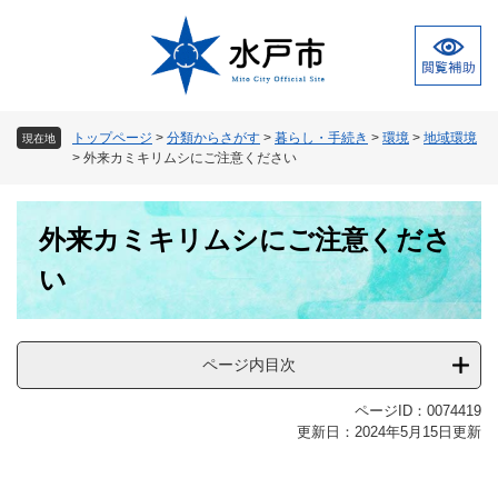
ペ
メ
ー
ニ
ジ
ュ
の
ー
先
を
頭
飛
トップページ
>
分類からさがす
>
暮らし・手続き
>
環境
>
地域環境
現在地
で
ば
>
外来カミキリムシにご注意ください
す
し
。
て
本
本
外来カミキリムシにご注意くださ
文
文
へ
い
ページ内目次
ページID：0074419
更新日：2024年5月15日更新