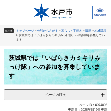
ペ
メ
ー
ニ
ジ
ュ
の
ー
先
を
頭
飛
トップページ
>
分類からさがす
>
暮らし・手続き
>
環境
>
地域環境
現在地
で
ば
>
茨城県では「いばらきカミキリみっけ隊」への参加を募集してい
す
し
ます
。
て
本
本
文
茨城県では「いばらきカミキリみ
文
へ
っけ隊」への参加を募集していま
す
ページ内目次
ページID：0074098
更新日：2026年6月9日更新