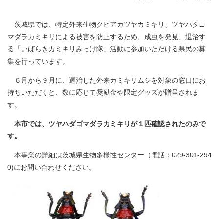
茨城県では、特定外来生物クビアカツヤカミキリ、ツヤハダゴ
マダラカミキリによる被害を防止するため、成虫を発見、退治す
る「いばらきカミキリみっけ隊」活動に参加いただける県民の募
集を行っています。
６月から９月に、退治した外来カミキリムシを対象の窓口にお
持ちいただくと、数に応じて奨励金や限定グッズが贈呈されま
す。
本市では、ツヤハダゴマダラカミキリが１匹確認されたのみで
す。
本事業の詳細は茨城県生物多様性センター（電話：029-301-294
0)にお問い合わせください。