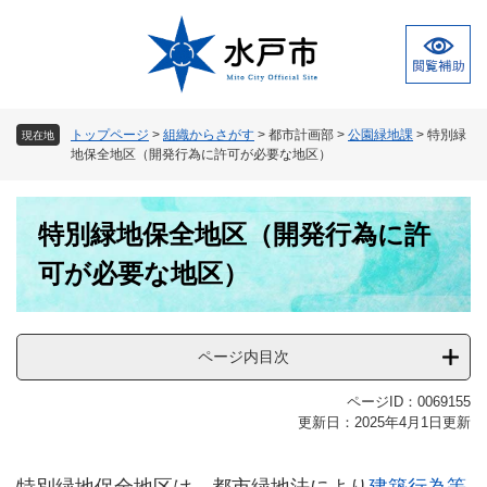
ペ
メ
ー
ニ
ジ
ュ
の
ー
先
を
頭
飛
トップページ
>
組織からさがす
>
都市計画部
>
公園緑地課
>
特別緑
現在地
で
ば
地保全地区（開発行為に許可が必要な地区）
す
し
。
て
本
本
特別緑地保全地区（開発行為に許
文
文
へ
可が必要な地区）
ページ内目次
ページID：0069155
更新日：2025年4月1日更新