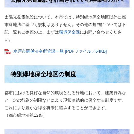
太陽光発電施設を計画されている事業者の方へ
太陽光発電施設について、本市では，特別緑地保全地区以外に都
市緑地法に基づく規制はありません。その他の規制については下
記一覧もご参照の上、まずは
環境保全課
にお問い合わせくださ
い。
水戸市関係法令所管課一覧 [PDFファイル／64KB]
特別緑地保全地区の制度
都市における良好な自然的環境となる緑地において、建築行為な
ど一定の行為の制限などにより現状凍結的に保全する制度です。
これにより豊かな緑を将来に継承することができます。
（都市緑地法第12条）