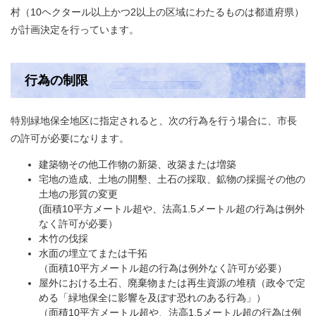
村（10ヘクタール以上かつ2以上の区域にわたるものは都道府県）
が計画決定を行っています。
行為の制限
特別緑地保全地区に指定されると、次の行為を行う場合に、市長
の許可が必要になります。
​建築物その他工作物の新築、改築または増築
​宅地の造成、土地の開墾、土石の採取、鉱物の採掘その他の
土地の形質の変更
(面積10平方メートル超や、法高1.5メートル超の行為は例外
なく許可が必要）
​木竹の伐採
​水面の埋立てまたは干拓
​（面積10平方メートル超の行為は例外なく許可が必要）
屋外における土石、廃棄物または再生資源の堆積（政令で定
める「緑地保全に影響を及ぼす恐れのある行為」）
（面積10平方メートル超や、法高1.5メートル超の行為は例