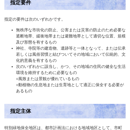
指定要件
指定の要件は次のいずれかです。
無秩序な市街化の防止、公害または災害の防止のため必要な
遮断地帯、緩衝地帯または避難地帯として適切な位置、規模
及び形態を有するもの
​神社、寺院等の建造物、遺跡等と一体となって、または伝承
若しくは風俗習慣と結びついてその地域において伝統的、文
化的意義を有するもの​​​
​次のいずれかに該当し、かつ、その地域の住民の健全な生活
環境を維持するために必要なも​​の
○風致または景観が優れているもの
​○動植物の生息地または生育地として適正に保全する必要が
あるもの
指定主体
特別緑地保全地区は、都市計画法における地域地区として、市町