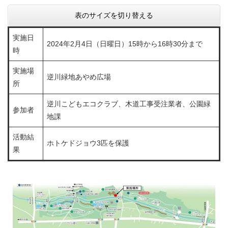
表のサイズを切り替える
実施日
2024年2月4日（日曜日）15時から16時30分まで
時
実施場
逆川緑地あやめ広場
所
逆川こどもエコクラブ、木道工事受注業者、公園緑
参加者
地課
活動結
ホトケドジョウ3匹を保護
果