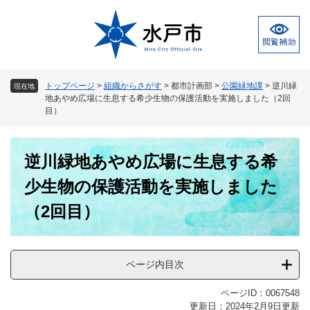
ペ
メ
ー
ニ
ジ
ュ
の
ー
先
を
頭
飛
トップページ
>
組織からさがす
>
都市計画部
>
公園緑地課
>
逆川緑
現在地
で
ば
地あやめ広場に生息する希少生物の保護活動を実施しました（2回
す
し
目）
。
て
本
本
文
逆川緑地あやめ広場に生息する希
文
へ
少生物の保護活動を実施しました
（2回目）
ページ内目次
ページID：0067548
更新日：2024年2月9日更新