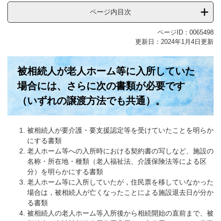
ページ内目次
ページID：0065498
更新日：2024年1月4日更新
被相続人が老人ホーム等に入所していた
場合には、さらに次の書類が必要です
（
いずれの譲渡方法でも
共通）
。
被相続人が要介護・要支援認定等を受けていたことを明らか
にする書類
老人ホーム等への入所時における契約書の写しなど、施設の
名称・所在地・種類（老人福祉法、介護保険法等による区
分）を明らかにする書類
老人ホーム等に入所していたが，住民票を移していなかった
場合は，被相続人が亡くなったことによる施設退去日が分か
る書類
被相続人の老人ホーム等入所後から相続開始の直前まで、被