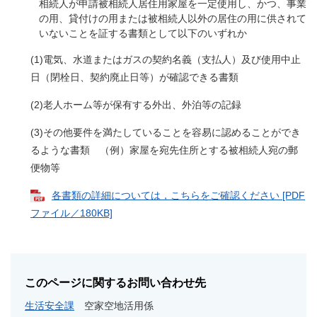
相続人が申請被相続人居住用家屋を一定使用し、かつ、事業
の用、貸付けの用または被相続人以外の居住の用に供されて
いないことを証する書類として以下のいずれか
(1)電気、水道またはガスの契約名義（支払人）及び使用中止
日（閉栓日、契約廃止日等）が確認できる書類
(2)老人ホーム等が保有する外出、外泊等の記録
(3)その他要件を満たしていることを容易に認めることができ
るような書類 （例）家屋を宛先住所とする被相続人宛の郵
便物等
各書類の詳細については，こちらをご確認ください [PDF
ファイル／180KB]
このページに関するお問い合わせ先
生活安全課
空家空地活用係