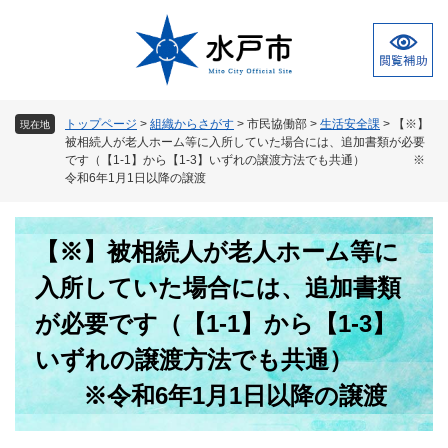
ペ
メ
ー
ニ
ジ
ュ
の
ー
先
を
頭
飛
トップページ
>
組織からさがす
>
市民協働部
>
生活安全課
>
【※】
現在地
で
ば
被相続人が老人ホーム等に入所していた場合には、追加書類が必要
す
し
です（【1-1】から【1-3】いずれの譲渡方法でも共通） ※
。
て
令和6年1月1日以降の譲渡
本
文
本
へ
【※】被相続人が老人ホーム等に
文
入所していた場合には、追加書類
が必要です（【1-1】から【1-3】
いずれの譲渡方法でも共通）
※令和6年1月1日以降の譲渡