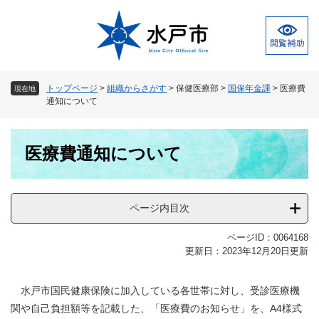
ペ
メ
ー
ニ
ジ
ュ
の
ー
先
を
頭
飛
トップページ
>
組織からさがす
>
保健医療部
>
国保年金課
>
医療費
現在地
で
ば
通知について
す
し
。
て
本
本
医療費通知について
文
文
へ
ページ内目次
ページID：0064168
更新日：2023年12月20日更新
水戸市国民健康保険に加入している各世帯に対し、受診医療機
関や自己負担額等を記載した、「医療費のお知らせ」を、A4様式