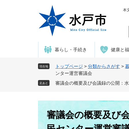
ペ
メ
ー
ニ
本
ジ
ュ
の
ー
先
を
頭
飛
で
ば
暮らし・手続き
健康と
す
し
。
て
本
トップページ
>
分類からさがす
>
現在地
文
ンター運営審議会
へ
審議会の概要及び会議録の公開：水
足あと
本
文
審議会の概要及び
民センター運営審