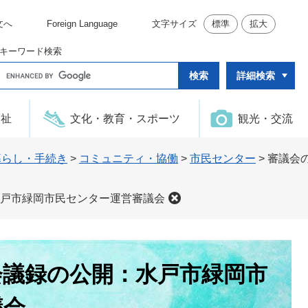
文へ
Foreign Language
文字サイズ
標準
拡大
キーワード検索
G
詳細検索
o
o
g
l
福祉
文化・教育・スポーツ
観光・交流
e
カ
ス
タ
暮らし・手続き
>
コミュニティ・協働
>
市民センター
>
審議会
ム
検
索
戸市緑岡市民センター運営審議会
会議録の公開：水戸市緑岡市
議会