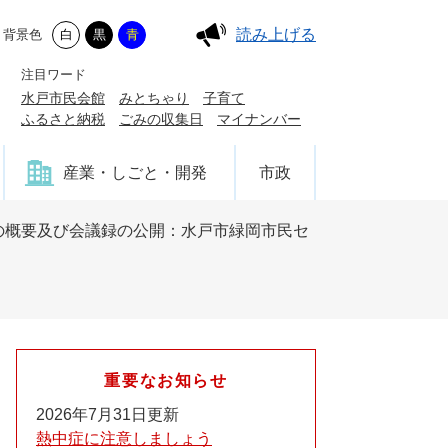
読み上げる
背景色
白
黒
青
注目ワード
水戸市民会館
みとちゃり
子育て
ふるさと納税
ごみの収集日
マイナンバー
産業・しごと・開発
市政
の概要及び会議録の公開：水戸市緑岡市民セ
重要なお知らせ
2026年7月31日更新
熱中症に注意しましょう