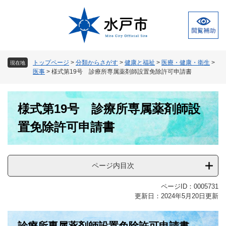
ペ
メ
ー
ニ
ジ
ュ
の
ー
先
を
頭
飛
トップページ
>
分類からさがす
>
健康と福祉
>
医療・健康・衛生
>
現在地
で
ば
医事
>
様式第19号 診療所専属薬剤師設置免除許可申請書
す
し
。
て
本
本
様式第19号 診療所専属薬剤師設
文
文
へ
置免除許可申請書
ページ内目次
ページID：0005731
更新日：2024年5月20日更新