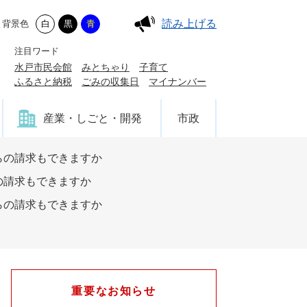
読み上げる
背景色
白
黒
青
注目ワード
水戸市民会館
みとちゃり
子育て
ふるさと納税
ごみの収集日
マイナンバー
産業・しごと・開発
市政
らの請求もできますか
の請求もできますか
らの請求もできますか
重要なお知らせ