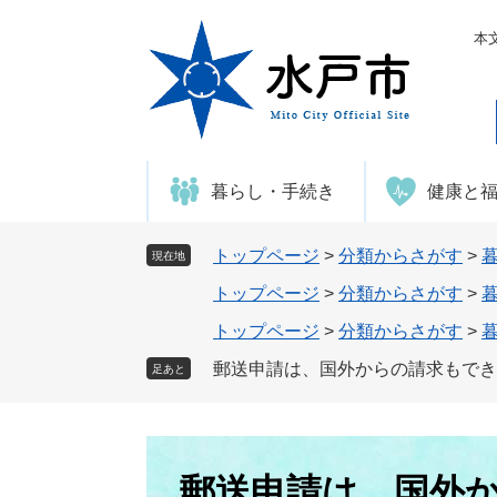
ペ
メ
ー
ニ
本
ジ
ュ
の
ー
先
を
頭
飛
で
ば
暮らし・手続き
健康と
す
し
。
て
本
トップページ
>
分類からさがす
>
現在地
文
トップページ
>
分類からさがす
>
へ
トップページ
>
分類からさがす
>
郵送申請は、国外からの請求もでき
足あと
本
文
郵送申請は、国外