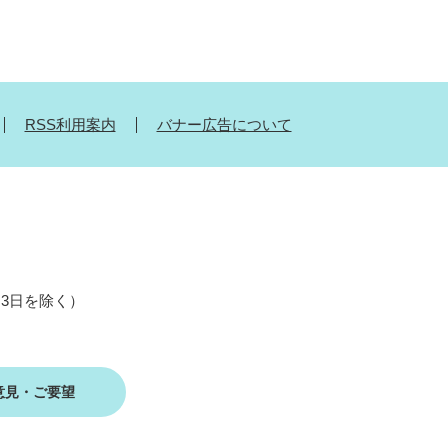
RSS利用案内
バナー広告について
月3日を除く）
意見・ご要望