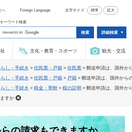
文へ
Foreign Language
文字サイズ
標準
拡大
キーワード検索
G
詳細検索
o
o
g
l
福祉
文化・教育・スポーツ
観光・交流
e
カ
ス
タ
暮らし・手続き
>
住民票・戸籍
>
住民票
>
郵送申請は、国外か
ム
検
暮らし・手続き
>
住民票・戸籍
>
戸籍
>
郵送申請は、国外から
索
暮らし・手続き
>
税金・寄附
>
税の証明
>
郵送申請は、国外か
ますか
からの請求もできますか