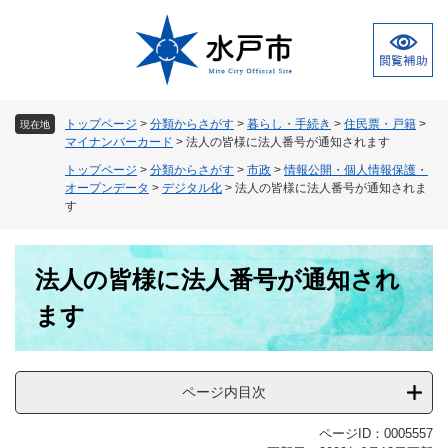
ペ
メ
ー
ニ
ジ
ュ
の
ー
先
を
頭
飛
トップページ
>
分類からさがす
>
暮らし・手続き
>
住民票・戸籍
>
現在地
で
ば
マイナンバーカード
>
法人の皆様に法人番号が通知されます
す
し
トップページ
>
分類からさがす
>
市政
>
情報公開・個人情報保護・
。
て
オープンデータ
>
デジタル化
>
法人の皆様に法人番号が通知されま
本
す
文
へ
本
法人の皆様に法人番号が通知され
文
ます
ページ内目次
ページID：0005557