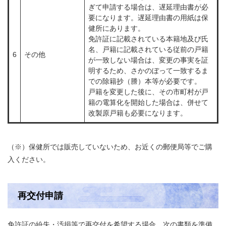
ぎて申請する場合は、遅延理由書が必
要になります。遅延理由書の用紙は保
健所にあります。
免許証に記載されている本籍地及び氏
名、戸籍に記載されている従前の戸籍
6
その他
が一致しない場合は、変更の事実を証
明するため、さかのぼって一致するま
での除籍抄（謄）本等が必要です。
戸籍を変更した後に、その市町村が戸
籍の電算化を開始した場合は、併せて
改製原戸籍も必要になります。
（※）保健所では販売していないため、お近くの郵便局等でご購
入ください。
再交付申請
免許証の紛失・汚損等で再交付を希望する場合、次の書類を準備