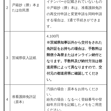
イナンバーが記載されていないもの
戸籍抄（謄）本​ま
2
※戸籍抄（謄）本は、准看護師免許
たは住民票
の再交付申請と変更申請を同時申請
する場合は、1通で手続きができま
す。
4,100円
※茨城県知事以外から交付をされた
免許証をお持ちの場合は、
手数料は
郵便小為替またはオンライン納付と
3
茨城県収入証紙
なります。手数料及び納付方法は
都
道府県によって異なりますので、​交
付元の都道府県に確認してくださ
い。
汚損の場合：原本をお持ちくださ
い。
准看護師免許証
4
紛失の場合：なるべく登録番号や登
（原本）
録年月日等を記載したメモをご用意
ください。