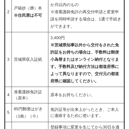
か月以内のもの
戸籍抄（謄）本
2
※准看護師免許の再交付申請と変更申
※住民票は不可
請を同時申請する場合は、1通で手続き
ができます。
3,400円
※茨城県知事以外から交付をされた免
許証をお持ちの場合は、
手数料は郵便
3
茨城県収入証紙
小為替またはオンライン納付となりま
す。手数料及び納付方法は
都道府県に
よって異なりますので、​交付元の都道
府県に確認してください。
准看護師免許証
4
原本をお持ちください。
（原本）
85円郵便はがき
免許証等が出来上がったとき、ご本人
5
に連絡するために使います。
（1枚）（※）
登録事項に変更を生じてから30日を過