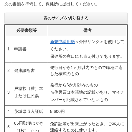
次の書類を準備して、保健所に提出してください。
表のサイズを切り替える
必要書類等
備考
新規申請用紙
＜外部リンク＞
を使用して
1
申請書
ください。
保健所の窓口にも備え付けてあります。
発行日から1ヵ月以内のもので職種に応
2
健康診断書
じた様式のもの
発行から6か月以内のもの
戸籍抄（謄）本​
3
※住民票は本籍地の記載があり、マイナ
または住民票
ンバーが記載されていないもの
4
茨城県収入証紙
5,600円
85円郵便はがき
免許証等が出来上がったとき、ご本人に
5
連絡するために使います。
（1枚）（※）