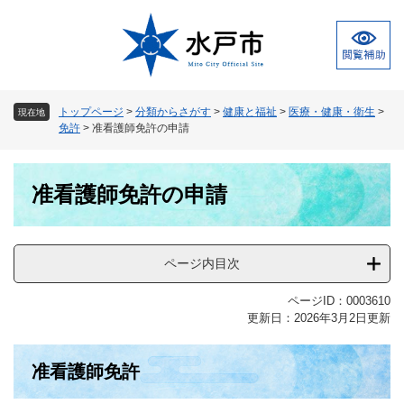
ペ
メ
ー
ニ
ジ
ュ
の
ー
先
を
頭
飛
トップページ
>
分類からさがす
>
健康と福祉
>
医療・健康・衛生
>
現在地
で
ば
免許
>
准看護師免許の申請
す
し
。
て
本
本
准看護師免許の申請
文
文
へ
ページ内目次
ページID：0003610
更新日：2026年3月2日更新
准看護師免許