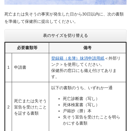
死亡または失そうの事実が発生した日から30日以内に、次の書類
を準備して保健所に提出してください。
表のサイズを切り替える
必要書類等
備考
登録籍（名簿）抹消申請用紙​
＜外部リ
ンク＞
を使用してください。
1
申請書
保健所の窓口にも備え付けてありま
す。
以下の書類のうち、いずれか一通
死亡診断書（写し）
死亡または失そう
死体検案書（写し）
2
宣告を受けたこと
戸籍抄（謄）本
を証する書類
失そう宣告を受けたことを明ら
かにする書類