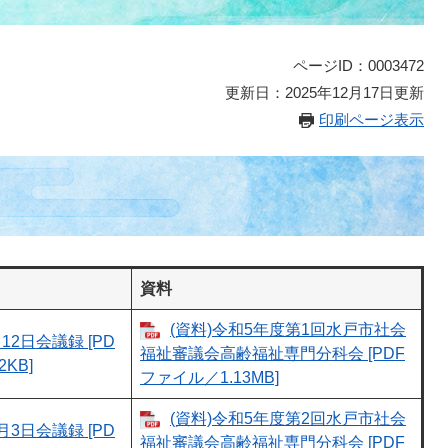
ページID：0003472
更新日：2025年12月17日更新
印刷ページ表示
資料
(資料)令和5年度第1回水戸市社会
12日会議録 [PD
福祉審議会高齢福祉専門分科会 [PDF
KB]
ファイル／1.13MB]
(資料)令和5年度第2回水戸市社会
月3日会議録 [PD
福祉審議会高齢福祉専門分科会 [PDF