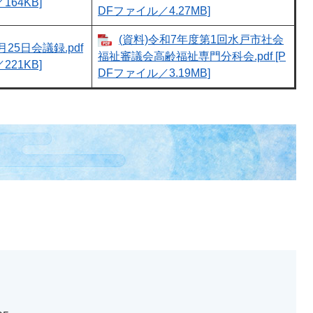
164KB]
DFファイル／4.27MB]
(資料)令和7年度第1回水戸市社会
月25日会議録.pdf
福祉審議会高齢福祉専門分科会.pdf [P
221KB]
DFファイル／3.19MB]