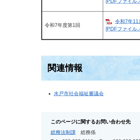
[PDFファイル／
令和7年11
令和7年度第1回
[PDFファイル／
関連情報
水戸市社会福祉審議会
このページに関するお問い合わせ先
総務法制課
総務係