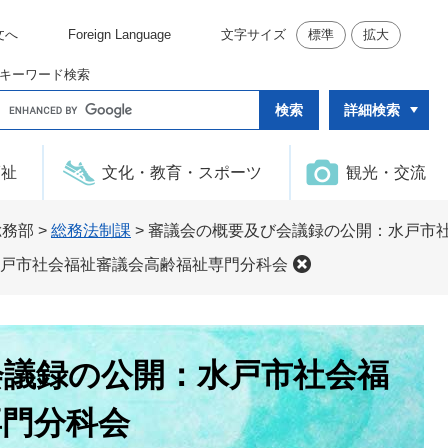
文へ
Foreign Language
文字サイズ
標準
拡大
キーワード検索
G
詳細検索
o
o
g
l
福祉
文化・教育・スポーツ
観光・交流
e
カ
ス
タ
総務部
>
総務法制課
>
審議会の概要及び会議録の公開：水戸市
ム
検
戸市社会福祉審議会高齢福祉専門分科会
索
会議録の公開：水戸市社会福
専門分科会