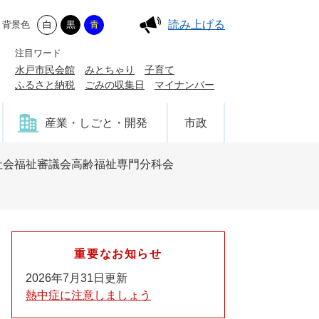
読み上げる
背景色
白
黒
青
注目ワード
水戸市民会館
みとちゃり
子育て
ふるさと納税
ごみの収集日
マイナンバー
産業・しごと・開発
市政
社会福祉審議会高齢福祉専門分科会
重要なお知らせ
2026年7月31日更新
熱中症に注意しましょう