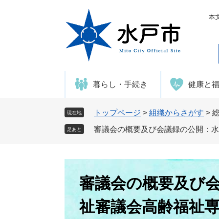
ペ
メ
ー
ニ
本
ジ
ュ
の
ー
先
を
頭
飛
で
ば
暮らし・手続き
健康と
す
し
。
て
本
トップページ
>
組織からさがす
>
現在地
文
審議会の概要及び会議録の公開：水
足あと
へ
本
文
審議会の概要及び
祉審議会高齢福祉