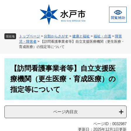
ペ
メ
ー
ニ
ジ
ュ
の
ー
先
を
頭
飛
トップページ
>
分類からさがす
>
健康と福祉
>
福祉・介護
>
障害
現在地
で
ば
児・障害者
>
【訪問看護事業者等】自立支援医療機関（更生医療・
す
し
育成医療）の指定等について
。
て
本
本
文
【訪問看護事業者等】自立支援医
文
へ
療機関（更生医療・育成医療）の
指定等について
ページ内目次
ページID：0032987
更新日：2025年12月1日更新