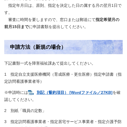
指定年月日は、原則、指定を決定した日の属する月の翌月1日で
す。
審査に時間を要しますので、窓口または郵送にて
指定希望月の
前月15日まで
に申請書類を提出してください。
申請方法（新規の場合）
下記書類一式を障害福祉課あて提出してください。
1 指定自立支援医療機関（育成医療・更生医療）指定申請書（指
定訪問看護事業者等）
※申請時には
別記（誓約項目） [Wordファイル／27KB]
を確
認してください。
2 別紙「職員の定数」
3 指定訪問看護事業者・指定居宅サービス事業者・指定介護予防