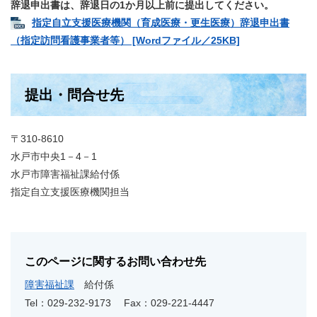
辞退申出書は、辞退日の1か月以上前に提出してください。
指定自立支援医療機関（育成医療・更生医療）辞退申出書
（指定訪問看護事業者等） [Wordファイル／25KB]
提出・問合せ先
〒310-8610
水戸市中央1－4－1
水戸市障害福祉課給付係
指定自立支援医療機関担当
このページに関するお問い合わせ先
障害福祉課
給付係
Tel：029-232-9173
Fax：029-221-4447