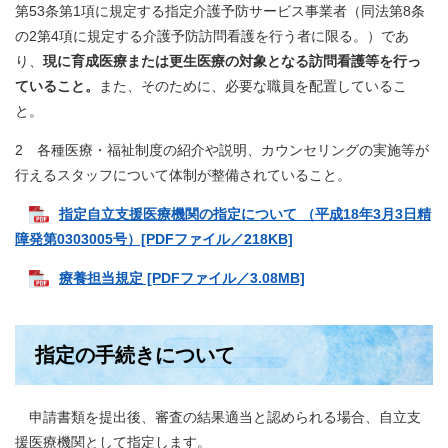
第53条第1項に規定する指定介護予防サービス事業者（同法第8条
の2第4項に規定する介護予防訪問看護を行う者に限る。）であ
り、
現に育成医療または更生医療の対象となる訪問看護等を行っ
ていること。
また、そのために、必要な職員を配置しているこ
と。
2 各種医療・福祉制度の紹介や説明、カウンセリングの実施等が
行えるスタッフについて体制が整備されていること。
指定自立支援医療機関の指定について （平成18年3月3日精
障発第0303005号）[PDFファイル／218KB]
療養担当規定 [PDFファイル／3.08MB]
指定の手続きについて
申請書類を提出後、審査の結果適当と認められる場合、自立支
援医療機関として指定します。