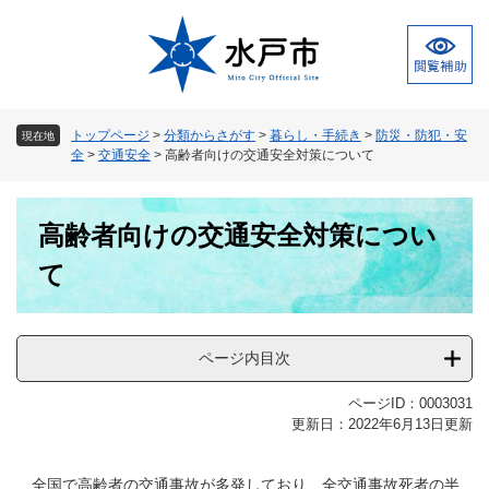
ペ
メ
ー
ニ
ジ
ュ
の
ー
先
を
頭
飛
トップページ
>
分類からさがす
>
暮らし・手続き
>
防災・防犯・安
現在地
で
ば
全
>
交通安全
>
高齢者向けの交通安全対策について
す
し
。
て
本
本
高齢者向けの交通安全対策につい
文
文
へ
て
ページ内目次
ページID：0003031
更新日：2022年6月13日更新
全国で高齢者の交通事故が多発しており、全交通事故死者の半