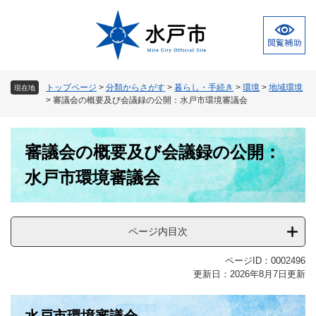
ペ
メ
ー
ニ
ジ
ュ
の
ー
先
を
頭
飛
トップページ
>
分類からさがす
>
暮らし・手続き
>
環境
>
地域環境
現在地
で
ば
>
審議会の概要及び会議録の公開：水戸市環境審議会
す
し
。
て
本
本
審議会の概要及び会議録の公開：
文
文
へ
水戸市環境審議会
ページ内目次
ページID：0002496
更新日：2026年8月7日更新