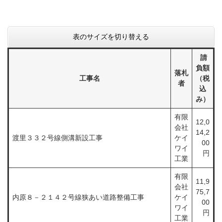
表のサイズを切り替える
請
負額
落札
工事名
（税
者
込
み）
有限
12,0
会社
14,2
渡里３３２号線側溝新設工事
ケイ
00
ワイ
円
工業
有限
11,9
会社
75,7
内原８－２１４２号線狭あい道路整備工事
ケイ
00
ワイ
円
工業