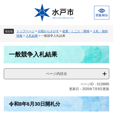
ペ
メ
ー
ニ
ジ
ュ
の
ー
先
を
頭
飛
トップページ
>
分類からさがす
>
産業・しごと・開発
>
入札・契約
現在地
で
ば
情報
>
入札結果
>
一般競争入札結果
す
し
。
て
本
本
一般競争入札結果
文
文
へ
ページ内目次
ページID：0129995
更新日：2026年7月8日更新
令和8年6月30日開札分​​​​​​​​​​