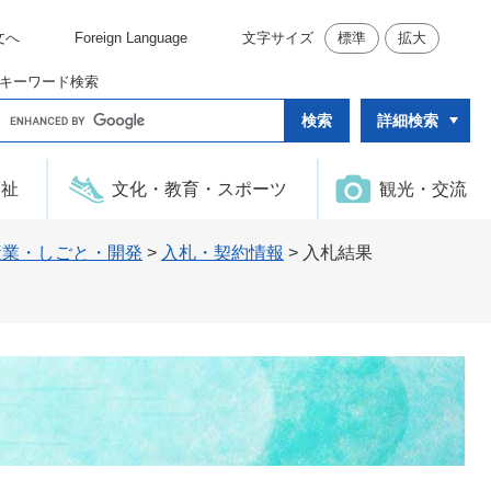
文へ
Foreign Language
文字サイズ
標準
拡大
キーワード検索
G
詳細検索
o
o
g
l
福祉
文化・教育・スポーツ
観光・交流
e
カ
ス
タ
産業・しごと・開発
>
入札・契約情報
>
入札結果
ム
検
索