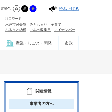
読み上げる
背景色
白
黒
青
注目ワード
水戸市民会館
みとちゃり
子育て
ふるさと納税
ごみの収集日
マイナンバー
産業・しごと・開発
市政
関連情報
事業者の方へ