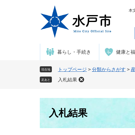
ペ
メ
ー
ニ
本
ジ
ュ
の
ー
先
を
頭
飛
で
ば
暮らし・手続き
健康と
す
し
。
て
本
トップページ
>
分類からさがす
>
現在地
文
入札結果
足あと
へ
本
文
入札結果