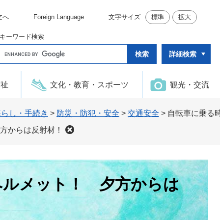
文へ
Foreign Language
文字サイズ
標準
拡大
キーワード検索
G
詳細検索
o
o
g
l
福祉
文化・教育・スポーツ
観光・交流
e
カ
ス
タ
暮らし・手続き
>
防災・防犯・安全
>
交通安全
>
自転車に乗る
ム
検
方からは反射材！
索
ヘルメット！ 夕方からは