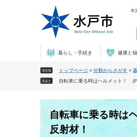
ペ
メ
ー
ニ
本
ジ
ュ
の
ー
先
を
頭
飛
で
ば
暮らし・手続き
健康と
す
し
。
て
本
トップページ
>
分類からさがす
>
現在地
文
自転車に乗る時はヘルメット！ 夕
足あと
へ
本
文
自転車に乗る時は
反射材！