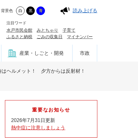
読み上げる
背景色
白
黒
青
注目ワード
水戸市民会館
みとちゃり
子育て
ふるさと納税
ごみの収集日
マイナンバー
産業・しごと・開発
市政
時はヘルメット！ 夕方からは反射材！
重要なお知らせ
2026年7月31日更新
熱中症に注意しましょう