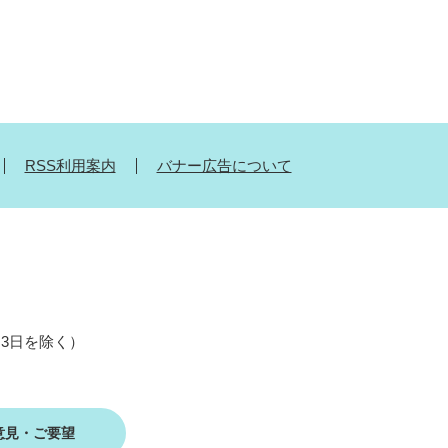
RSS利用案内
バナー広告について
月3日を除く）
意見・ご要望