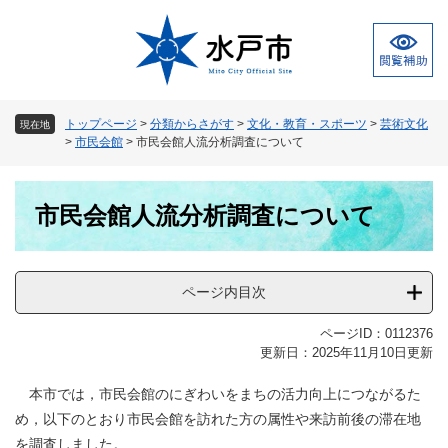
ペ
メ
ー
ニ
ジ
ュ
の
ー
先
を
頭
飛
トップページ
>
分類からさがす
>
文化・教育・スポーツ
>
芸術文化
現在地
で
ば
>
市民会館
>
市民会館人流分析調査について
す
し
。
て
本
本
市民会館人流分析調査について
文
文
へ
ページ内目次
ページID：0112376
更新日：2025年11月10日更新
本市では，市民会館のにぎわいをまちの活力向上につながるた
め，以下のとおり市民会館を訪れた方の属性や来訪前後の滞在地
を調査しました。