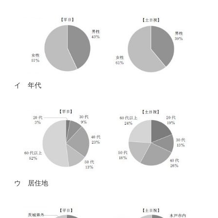
イ 年代
ウ 居住地