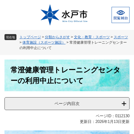
ペ
メ
ー
ニ
ジ
ュ
の
ー
先
を
頭
飛
トップページ
>
分類からさがす
>
文化・教育・スポーツ
>
スポーツ
現在地
で
ば
>
体育施設（スポーツ施設）
>
常澄健康管理トレーニングセンター
す
し
の利用中止について
。
て
本
本
文
常澄健康管理トレーニングセンタ
文
へ
ーの利用中止について
ページ内目次
ページID：0112130
更新日：2026年1月13日更新