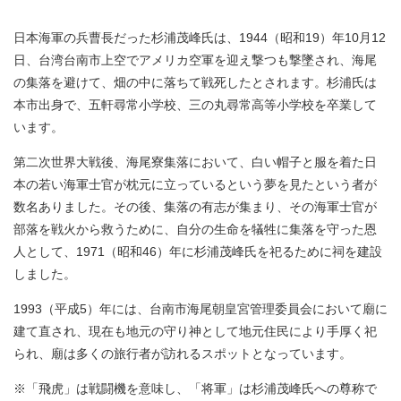
日本海軍の兵曹長だった杉浦茂峰氏は、1944（昭和19）年10月12
日、台湾台南市上空でアメリカ空軍を迎え撃つも撃墜され、海尾
の集落を避けて、畑の中に落ちて戦死したとされます。杉浦氏は
本市出身で、五軒尋常小学校、三の丸尋常高等小学校を卒業して
います。
第二次世界大戦後、海尾寮集落において、白い帽子と服を着た日
本の若い海軍士官が枕元に立っているという夢を見たという者が
数名ありました。その後、集落の有志が集まり、その海軍士官が
部落を戦火から救うために、自分の生命を犠牲に集落を守った恩
人として、1971（昭和46）年に杉浦茂峰氏を祀るために祠を建設
しました。
1993（平成5）年には、台南市海尾朝皇宮管理委員会において廟に
建て直され、現在も地元の守り神として地元住民により手厚く祀
られ、廟は多くの旅行者が訪れるスポットとなっています。
※「飛虎」は戦闘機を意味し、「将軍」は杉浦茂峰氏への尊称で