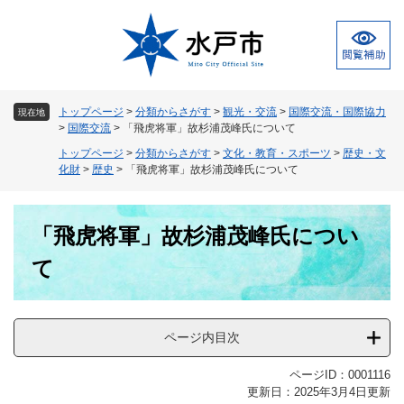
ペ
メ
ー
ニ
ジ
ュ
の
ー
先
を
頭
飛
トップページ
>
分類からさがす
>
観光・交流
>
国際交流・国際協力
現在地
で
ば
>
国際交流
>
「飛虎将軍」故杉浦茂峰氏について
す
し
トップページ
>
分類からさがす
>
文化・教育・スポーツ
>
歴史・文
。
て
化財
>
歴史
>
「飛虎将軍」故杉浦茂峰氏について
本
文
本
へ
「飛虎将軍」故杉浦茂峰氏につい
文
て
ページ内目次
ページID：0001116
更新日：2025年3月4日更新