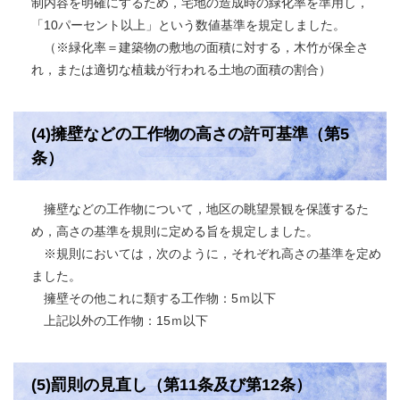
制内容を明確にするため，宅地の造成時の緑化率を準用し，
「10パーセント以上」という数値基準を規定しました。
（※緑化率＝建築物の敷地の面積に対する，木竹が保全さ
れ，または適切な植栽が行われる土地の面積の割合）
(4)擁壁などの工作物の高さの許可基準（第5
条）
擁壁などの工作物について，地区の眺望景観を保護するた
め，高さの基準を規則に定める旨を規定しました。
※規則においては，次のように，それぞれ高さの基準を定め
ました。
擁壁その他これに類する工作物：5ｍ以下
上記以外の工作物：15ｍ以下
(5)罰則の見直し（第11条及び第12条）