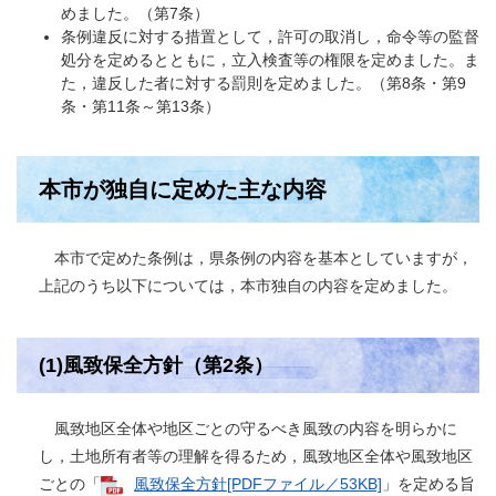
めました。（第7条）
条例違反に対する措置として，許可の取消し，命令等の監督
処分を定めるとともに，立入検査等の権限を定めました。ま
た，違反した者に対する罰則を定めました。（第8条・第9
条・第11条～第13条）
本市が独自に定めた主な内容
本市で定めた条例は，県条例の内容を基本としていますが，
上記のうち以下については，本市独自の内容を定めました。
(1)風致保全方針（第2条）
風致地区全体や地区ごとの守るべき風致の内容を明らかに
し，土地所有者等の理解を得るため，風致地区全体や風致地区
ごとの「
風致保全方針[PDFファイル／53KB]
」を定める旨