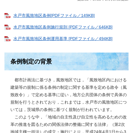
水戸市風致地区条例[PDFファイル／149KB]
水戸市風致地区条例施行規則 [PDFファイル／646KB]
水戸市風致地区条例運用基準 [PDFファイル／494KB]
条例制定の背景
都市計画法に基づき，風致地区では，「風致地区内における
建築等の規制に係る条例の制定に関する基準を定める政令（風
致政令）」で定める基準に従い，地方公共団体の条例で具体の
規制を行うとされており，これまでは，水戸市の風致地区につ
いては，茨城県の条例に基づく規制が行われています。
このような中，「地域の自主性及び自立性を高めるための改
革の推進を図るための関係法律の整備に関する法律」（第2次
地域主権一括法）の成立・施行により，平成24年4月1日から3