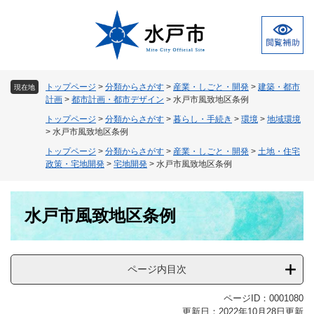
ペ
メ
ー
ニ
ジ
ュ
の
ー
先
を
頭
飛
トップページ
>
分類からさがす
>
産業・しごと・開発
>
建築・都市
現在地
で
ば
計画
>
都市計画・都市デザイン
>
水戸市風致地区条例
す
し
トップページ
>
分類からさがす
>
暮らし・手続き
>
環境
>
地域環境
。
て
>
水戸市風致地区条例
本
トップページ
>
分類からさがす
>
産業・しごと・開発
>
土地・住宅
文
政策・宅地開発
>
宅地開発
>
水戸市風致地区条例
へ
本
水戸市風致地区条例
文
ページ内目次
ページID：0001080
更新日：2022年10月28日更新