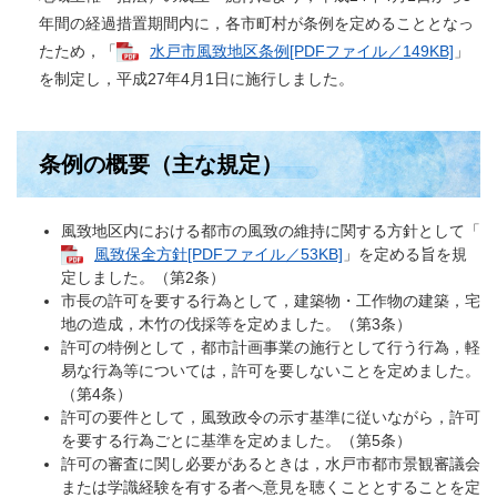
年間の経過措置期間内に，各市町村が条例を定めることとなっ
たため，「
水戸市風致地区条例[PDFファイル／149KB]
」
を制定し，平成27年4月1日に施行しました。
条例の概要（主な規定）
風致地区内における都市の風致の維持に関する方針として「
風致保全方針[PDFファイル／53KB]
」を定める旨を規
定しました。（第2条）
市長の許可を要する行為として，建築物・工作物の建築，宅
地の造成，木竹の伐採等を定めました。（第3条）
許可の特例として，都市計画事業の施行として行う行為，軽
易な行為等については，許可を要しないことを定めました。
（第4条）
許可の要件として，風致政令の示す基準に従いながら，許可
を要する行為ごとに基準を定めました。（第5条）
許可の審査に関し必要があるときは，水戸市都市景観審議会
または学識経験を有する者へ意見を聴くこととすることを定