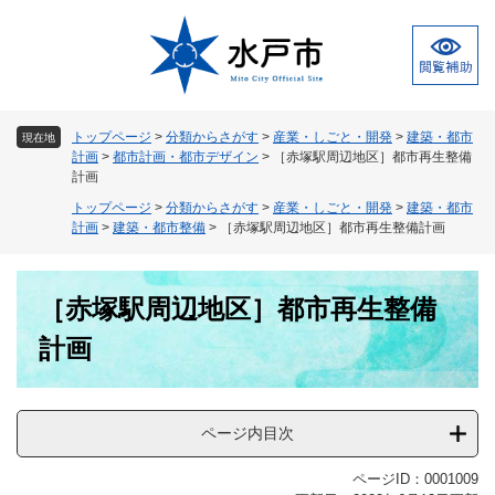
ペ
メ
ー
ニ
ジ
ュ
の
ー
先
を
頭
飛
トップページ
>
分類からさがす
>
産業・しごと・開発
>
建築・都市
現在地
で
ば
計画
>
都市計画・都市デザイン
>
［赤塚駅周辺地区］都市再生整備
す
し
計画
。
て
トップページ
>
分類からさがす
>
産業・しごと・開発
>
建築・都市
本
計画
>
建築・都市整備
>
［赤塚駅周辺地区］都市再生整備計画
文
へ
本
［赤塚駅周辺地区］都市再生整備
文
計画
ページ内目次
ページID：0001009