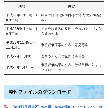
期間
内容
平成22年7月中旬～1
成果の評価（数値目標の達成状況の確認
0月中旬
等）
平成22年9月上旬～1
効果発現要因の整理・今後のまちづくり
0月下旬
方策の作成
平成22年11月5日～
事後評価原案の公表・意見募集
11月19日
平成22年11月30日
まちづくり交付金評価委員会
事後評価結果の公表・数値目標に対する
平成23年4月1日～
フォローアップ
添付ファイルのダウンロード
【赤塚駅周辺地区】都市再生整備計画[PDFファイル／89KB]