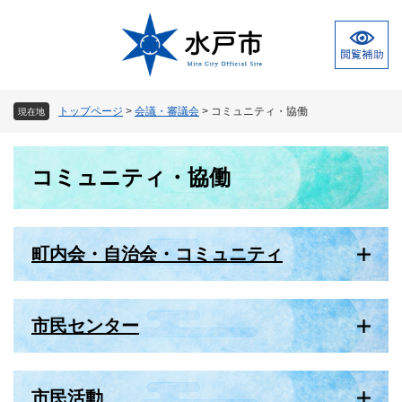
ペ
メ
ー
ニ
ジ
ュ
の
ー
先
を
頭
飛
トップページ
>
会議・審議会
>
コミュニティ・協働
現在地
で
ば
す
し
本
。
て
コミュニティ・協働
文
本
文
へ
町内会・自治会・コミュニティ
市民センター
市民活動